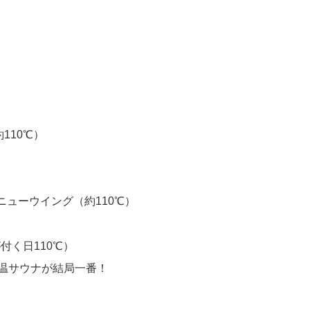
（約110℃）
ニューウイング（約110℃）
付く日110℃）
温サウナが結局一番！