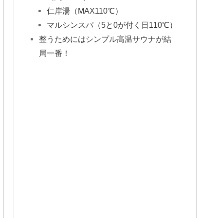
仁岸湯（MAX110℃）
マルシンスパ（5と0が付く日110℃）
整うためにはシンプル高温サウナが結
局一番！