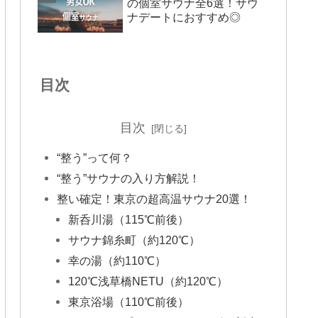
の個室サウナ全6選！サウ
ナデートにおすすめ◎
目次
目次
“整う”って何？
“整う”サウナの入り方解説！
整い確定！東京の超高温サウナ20選！
新呑川湯（115℃前後）
サウナ錦糸町（約120℃）
幸の湯（約110℃）
120℃浅草橋NETU（約120℃）
東京浴場（110℃前後）