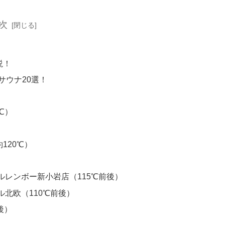
次
説！
サウナ20選！
）
℃）
約120℃）
）
ルレンボー新小岩店（115℃前後）
ル北欧（110℃前後）
前後）