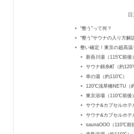
目
“整う”って何？
“整う”サウナの入り方解
整い確定！東京の超高温
新呑川湯（115℃前後
サウナ錦糸町（約120
幸の湯（約110℃）
120℃浅草橋NETU（
東京浴場（110℃前後
サウナ&カプセルホテ
サウナ&カプセルホテ
saunaOOO（110℃