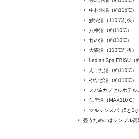
寺島浴場（約110℃）
中村浴場（約115℃）
妙法湯（110℃前後）
八幡湯（約110℃）
竹の湯（約110℃）
大森湯（110℃前後）
Ledian Spa EBISU
えごた湯（約110℃）
やなぎ湯（約110℃）
スパ&カプセルホテル
仁岸湯（MAX110℃）
マルシンスパ（5と0が
整うためにはシンプル高