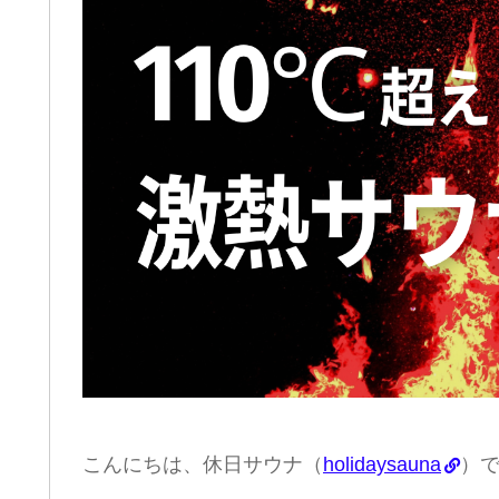
こんにちは、休日サウナ（
holidaysauna
）