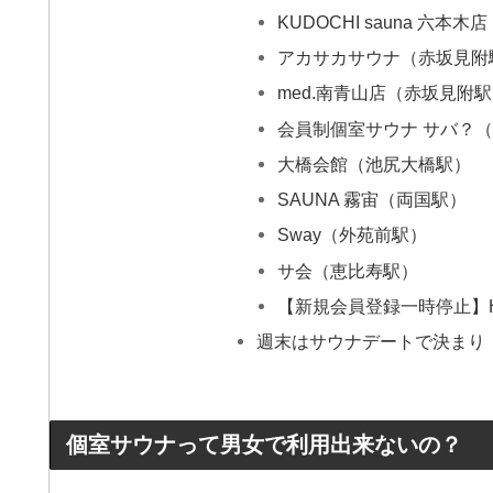
KUDOCHI sauna 六本
アカサカサウナ（赤坂見附
med.南青山店（赤坂見附
会員制個室サウナ サバ？
大橋会館（池尻大橋駅）
SAUNA 霧宙（両国駅）
Sway（外苑前駅）
サ会（恵比寿駅）
【新規会員登録一時停止】HI
週末はサウナデートで決まり
個室サウナって男女で利用出来ないの？