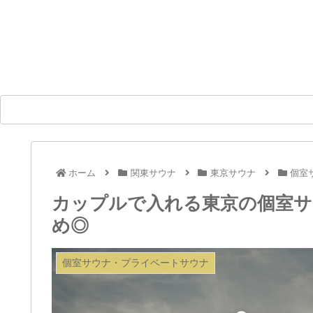
ホーム
関東サウナ
東京サウナ
個室
カップルで入れる東京の個室サ
め◎
個室サウナ・プライベートサウナ