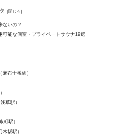
次
来ないの？
用可能な個室・プライベートサウナ19選
OO（麻布十番駅）
駅）
A（浅草駅）
）
糸町駅）
（乃木坂駅）