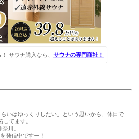
！ サウナ購入なら、
サウナの専門商社！
くらいはゆっくりしたい」という思いから、休日で
拓してます。
神奈川。
情報を発信中ですー！