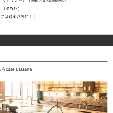
わくわくどーむ（朝霞台駅/北朝霞駅）
オ（深谷駅）
まには銭湯以外に！！
cafe utatane」