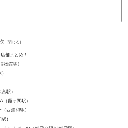
次
9店舗まとめ！
鉄道博物館駅）
駅）
大宮駅）
OA（霞ヶ関駅）
ー（西浦和駅）
和駅）