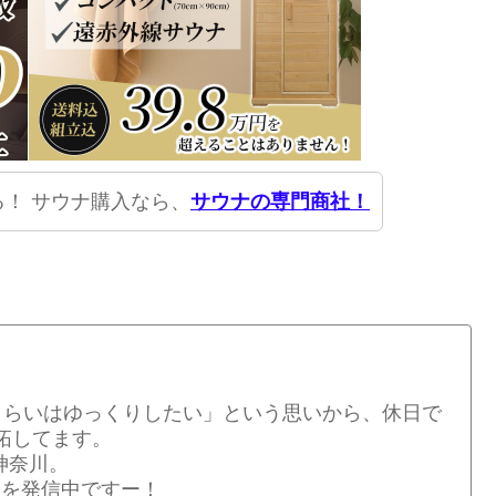
！ サウナ購入なら、
サウナの専門商社！
くらいはゆっくりしたい」という思いから、休日で
拓してます。
神奈川。
情報を発信中ですー！