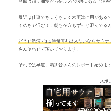
今回は袖ヶ浦駅から徒歩5分の所にある「
湯舞
最近は仕事でちょくちょく木更津に用がある
ゃめちゃ混む！！朝も夕方もずっと混んでる
どうせ渋滞で1,2時間何も出来ないならサウ
さん使わせて頂いております。
それでは早速、湯舞音さんのレポート始めま
スポ