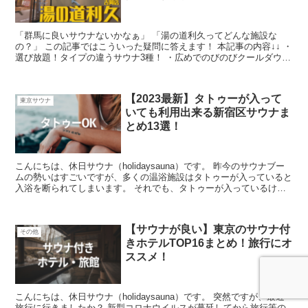
「群馬に良いサウナないかなぁ」 「湯の道利久ってどんな施設な
の？」 この記事ではこういった疑問に答えます！ 本記事の内容↓↓ ・
選び放題！タイプの違うサウナ3種！ ・広めでのびのびクールダウ
ン！ReadMore...
【2023最新】タトゥーが入って
東京サウナ
いても利用出来る新宿区サウナま
とめ13選！
こんにちは、休日サウナ（holidaysauna）です。 昨今のサウナブー
ムの勢いはすごいですが、多くの温浴施設はタトゥーが入っていると
入浴を断られてしまいます。 それでも、タトゥーが入っているけど
サウナに行きたい、、ReadMore...
【サウナが良い】東京のサウナ付
その他
きホテルTOP16まとめ！旅行にオ
ススメ！
こんにちは、休日サウナ（holidaysauna）です。 突然ですが、最近
旅行に行きましたか？ 新型コロナウイルスが蔓延してから旅行等の