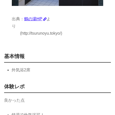
出典：
鶴の湯HP
よ
り
(http://tsurunoyu.tokyo/)
基本情報
外気浴2席
体験レポ
良かった点
銭湯で外気浴可！