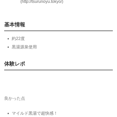
(http://tsurunoyu.tokyo/)
基本情報
約22度
黒湯源泉使用
体験レポ
良かった点
マイルド黒湯で超快感！