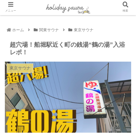
メニュー
検索
ホーム
関東サウナ
東京サウナ
超穴場！船堀駅近く町の銭湯“鶴の湯”入浴
レポ！
東京サウナ