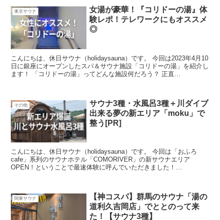
女湯が豪華！『コリドーの湯』体
東京サウナ
験レポ！テレワークにもオススメ
◎
こんにちは、休日サウナ（holidaysauna）です。 今回は2023年4月10
日に銀座にオープンしたスパ＆サウナ施設「コリドーの湯」を紹介し
ます！ 「コリドーの湯」ってどんな施設何だろう？ 正直
ReadMore...
サウナ3種・水風呂3種＋川ダイブ
その他
出来る夢の新エリア「moku」で
整う[PR]
こんにちは、休日サウナ（holidaysauna）です。 今回は「おふろ
cafe」系列のサウナホテル「COMORIVER」の新サウナエリア
OPEN！ということで最速体験に呼んでいただきました！
「COMORIVERの新ReadMore...
【神コスパ】群馬のサウナ「湯の
関東サウナ
道利久吉岡店」でととのって来
た！【サウナ3種】