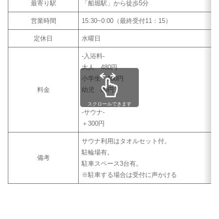
最寄り駅
「船堀駅」から徒歩5分
営業時間
15:30~0:00（最終受付11：15）
定休日
水曜日
-入浴料-
大人 480円
小学生 180円
料金
幼児 80円
スクロールできます
-サウナ-
＋300円
サウナ利用はタオルセット付。
駐輪場有。
備考
駐車スペース3台有。
※駐車する場合は受付に声かける