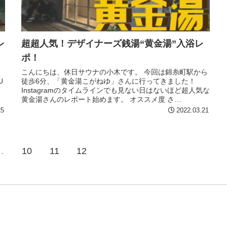
レ
超超人気！デザイナーズ銭湯“黄金湯”入浴レ
ポ！
、
こんにちは、休日サウナの小木です。 今回は錦糸町駅から
U
徒歩6分、「黄金湯こがねゆ」さんに行ってきました！
！
Instagramのタイムラインでも見ない日はないほど超人気な
始
黄金湯さんのレポート始めます。 オススメ度 さ
ReadMore...
25
2022.03.21
…
10
11
12