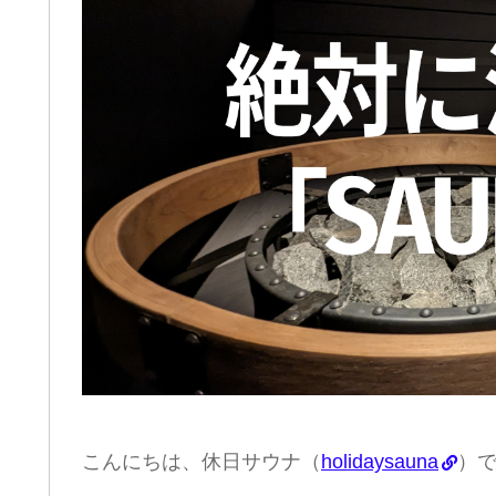
こんにちは、休日サウナ（
holidaysauna
）