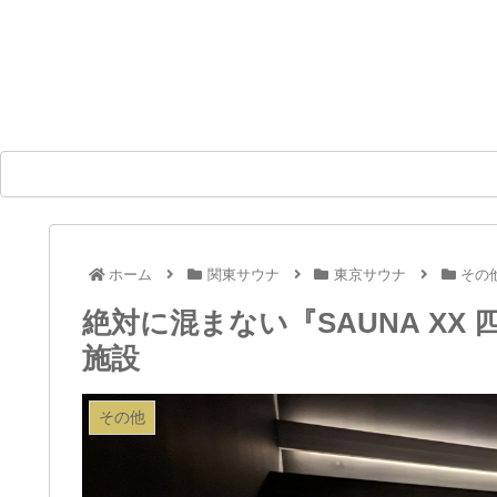
ホーム
関東サウナ
東京サウナ
その
絶対に混まない『SAUNA X
施設
その他