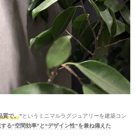
品質で。
”
というミニマルラグジュアリーを建築コン
)」を実現する“空間効率”と“デザイン性”を兼ね備えた